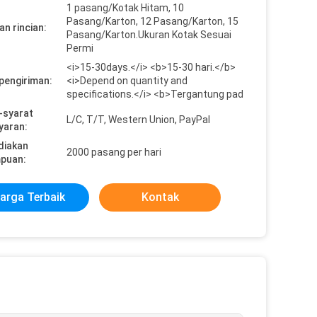
1 pasang/Kotak Hitam, 10
Pasang/Karton, 12 Pasang/Karton, 15
n rincian:
Pasang/Karton.Ukuran Kotak Sesuai
Permi
<i>15-30days.</i> <b>15-30 hari.</b>
pengiriman:
<i>Depend on quantity and
specifications.</i> <b>Tergantung pad
-syarat
L/C, T/T, Western Union, PayPal
yaran:
diakan
2000 pasang per hari
puan:
arga Terbaik
Kontak