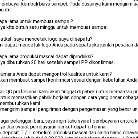
membayar kembali biaya sampel. Pada dasarnya kami mengirim sa
g itu..
rapa lama untuk membuat sampel?
nya kita butuh satu minggu untuk membuat sampel.
patkah saya mencetak logo saya di sepatu?
ami dapat mencetak logo Anda pada sepatu jika jumlah pesanan 
apa lama produksi massal dapat diproduksi?
ya dibutuhkan 20 hari setelah sampel PP dikonfirmasi.
gaimana Anda dapat mengontrol kualitas untuk kami?
akan membuat sampel konfirmasi sesuai dengan kebutuhan Anda
l
si.QC profesional kami akan tinggal di pabrik untuk memantau p
 untuk memastikan pabrik berjalan dengan cara yang benar sebaga
membutuhkan kami
 mengirim sampel pengiriman dengan pengemasan yang benar un
agai pelanggan baru, saya ingin tahu syarat pembayaran antara k
ya dua syarat pembayaran berikut dapat diterima:
 deposit T / T sebelum produksi massal dan saldo harus dibaya