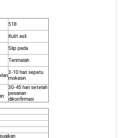
518
Kulit asli
Slip pada
Terimalah.
3-10 hari sepatu
ilan
mokasin
30-45 hari setelah
pesanan
an:
dikonfirmasi
suaikan