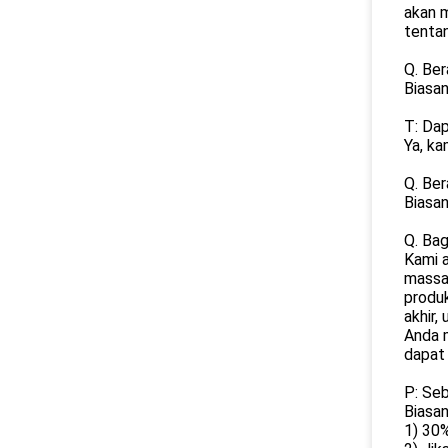
akan 
tentan
Q. Be
Biasa
T: Da
Ya, k
Q. Ber
Biasan
Q. Ba
Kami 
massa
produk
akhir,
Anda 
dapat
P: Seb
Biasan
1) 30%