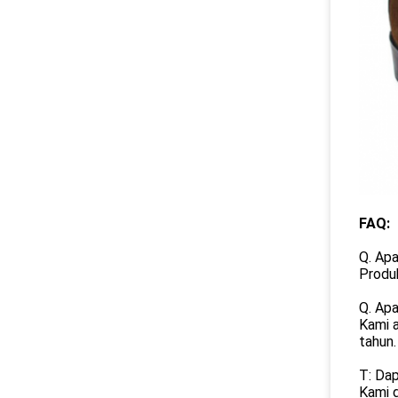
FAQ:
Q. Ap
Produk
Q. Ap
Kami a
tahun.
T: Da
Kami d