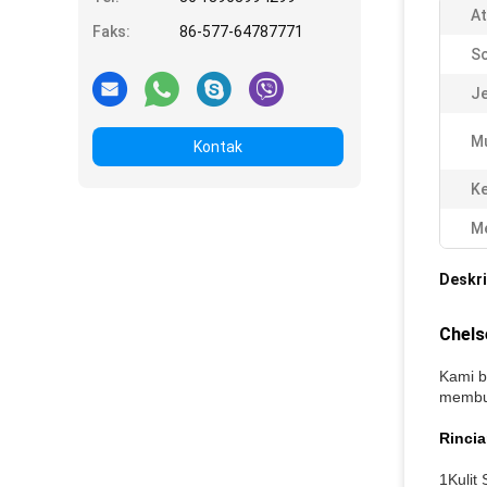
At
Faks:
86-577-64787771
So
Je
M
Kontak
K
Me
Deskri
Chels
Kami b
membua
Rinci
1Kulit