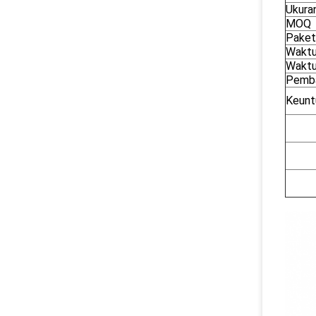
Ukura
MOQ
Paket
Waktu
Waktu
Pemb
Keunt