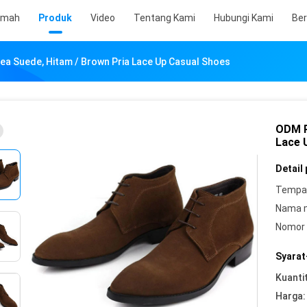
umah
Produk
Video
Tentang Kami
Hubungi Kami
Ber
ea Suede, Hitam / Brown Pria Lace Up Casual Shoes
ODM P
Lace 
Detail
Tempat
Nama 
Nomor 
Syarat
Kuanti
Harga: