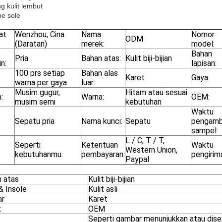
ng kulit lembut
pe sole
at
Wenzhou, Cina
Nama
Nomor
ODM
(Daratan)
merek:
model:
Bahan
Pria
Bahan atas:
Kulit biji-bijian
n:
lapisan:
100 prs setiap
Bahan alas
Karet
Gaya:
warna per gaya
luar:
Musim gugur,
Hitam atau sesuai
:
Warna:
OEM:
musim semi
kebutuhan
Waktu
Sepatu pria
Nama kunci:
Sepatu
pengamb
sampel:
L / C, T / T,
Seperti
Ketentuan
Waktu
Western Union,
kebutuhanmu.
pembayaran:
pengirim
Paypal
n atas
Kulit biji-bijian
& Insole
Kulit asli
ar
Karet
k
OEM
Seperti gambar menunjukkan atau dise