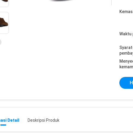
Kemasa
Waktu 
Syarat
pemba
Menye
kemam
H
asi Detail
Deskripsi Produk