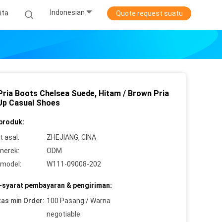
Indonesian
ita
Quote request suatu
ria Boots Chelsea Suede, Hitam / Brown Pria
Up Casual Shoes
 produk:
 asal:
ZHEJIANG, CINA
merek:
ODM
model:
W111-09008-202
-syarat pembayaran & pengiriman:
tas min Order:
100 Pasang / Warna
negotiable