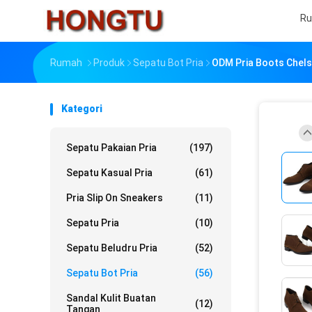
R
Rumah
Produk
Sepatu Bot Pria
ODM Pria Boots Chels
Kategori
Sepatu Pakaian Pria
(197)
Sepatu Kasual Pria
(61)
Pria Slip On Sneakers
(11)
Sepatu Pria
(10)
Sepatu Beludru Pria
(52)
Sepatu Bot Pria
(56)
Sandal Kulit Buatan
(12)
Tangan