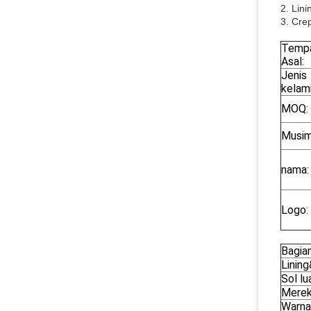
2. Lini
3. Cre
Temp
Asal:
Jenis
kelami
MOQ:
Musim
nama:
Logo:
Bagia
Lining
Sol lu
Mere
Warna