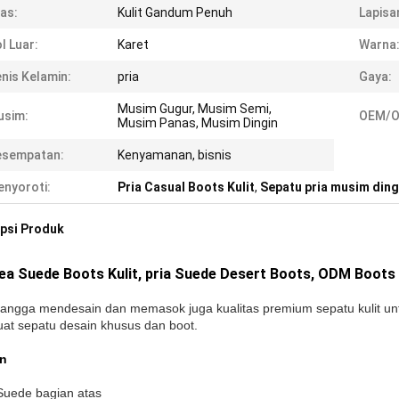
as:
Kulit Gandum Penuh
Lapisa
l Luar:
Karet
Warna
nis Kelamin:
pria
Gaya:
Musim Gugur, Musim Semi,
usim:
OEM/O
Musim Panas, Musim Dingin
esempatan:
Kenyamanan, bisnis
nyoroti:
Pria Casual Boots Kulit
,
Sepatu pria musim ding
psi Produk
ea Suede Boots Kulit, pria Suede Desert Boots, ODM Boots
angga mendesain dan memasok juga kualitas premium sepatu kulit unt
t sepatu desain khusus dan boot.
an
 Suede bagian atas