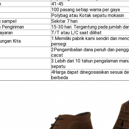
n
41-45
100 pasang setiap warna per gaya
Polybag atau Kotak sepatu mokasin
 sampel
Sekitar 7 hari.
 Pengiriman
15-30 hari. Tergantung pada jumlah dan 
ayaran
T/T atau L/C saat dilihat
1.Memiliki pabrik kami sendiri dan me
ungan Kita
persegi
2Pengembalian dana penuh dan penggan
cacat
3.Lebih dari 10 tahun pengalaman man
sepatu
4Harga dapat dinegosiasikan sesuai d
berbeda