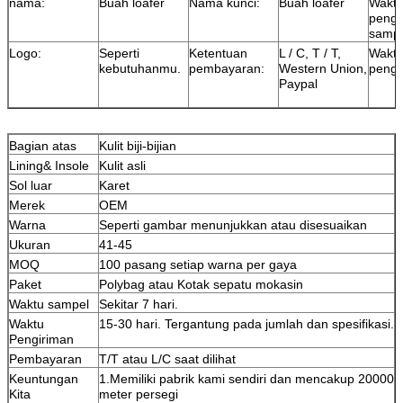
nama:
Buah loafer
Nama kunci:
Buah loafer
Wakt
penga
sampe
Logo:
Seperti
Ketentuan
L / C, T / T,
Wakt
kebutuhanmu.
pembayaran:
Western Union,
pengi
Paypal
Bagian atas
Kulit biji-bijian
Lining& Insole
Kulit asli
Sol luar
Karet
Merek
OEM
Warna
Seperti gambar menunjukkan atau disesuaikan
Ukuran
41-45
MOQ
100 pasang setiap warna per gaya
Paket
Polybag atau Kotak sepatu mokasin
Waktu sampel
Sekitar 7 hari.
Waktu
15-30 hari. Tergantung pada jumlah dan spesifikasi.
Pengiriman
Pembayaran
T/T atau L/C saat dilihat
Keuntungan
1.Memiliki pabrik kami sendiri dan mencakup 20000
Kita
meter persegi