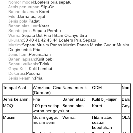
Nomor model:
Loafers pria sepatu
Jenis penutupan:
Slip-On
Bahan dalaman:
Karet
Fitur:
Bernafas, pijat
Jenis pola:
Padat
Bahan alas luar:
Karet
Sepatu jenis:
Sepatu Perahu
Warna:
Sepatu Bot Pria Hitam Oranye Biru
Ukuran:
39 40 41 42 43 44 Loafers Pria Sepatu
Musim:
Sepatu Musim Panas Musim Panas Musim Gugur Musim
Dingin untuk Pria
Jenis Item:
Perumahan
Bahan lapisan:
Kulit babi
Sepatu vulkanis:
Tidak.
Gaya Kulit:
Kulit Lembut
Dekorasi:
Pesona
Jenis kelamin:
Pria
Tempat Asal:
Wenzhou, Cina
Nama merek:
ODM
Nomor
(Daratan)
Jenis kelamin:
Pria
Bahan atas:
Kulit biji-bijian
Bahan
MOQ:
100 prs setiap
Bahan alas
Karet
Gaya:
warna per gaya
luar:
Musim:
Musim gugur,
Warna:
Hitam atau
OEM:
musim semi
sesuai
kebutuhan