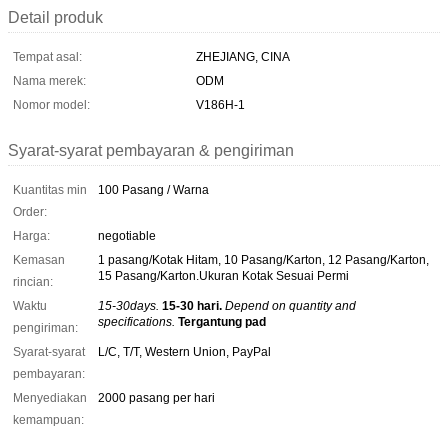
Detail produk
Tempat asal:
ZHEJIANG, CINA
Nama merek:
ODM
Nomor model:
V186H-1
Syarat-syarat pembayaran & pengiriman
Kuantitas min
100 Pasang / Warna
Order:
Harga:
negotiable
Kemasan
1 pasang/Kotak Hitam, 10 Pasang/Karton, 12 Pasang/Karton,
15 Pasang/Karton.Ukuran Kotak Sesuai Permi
rincian:
Waktu
15-30days.
15-30 hari.
Depend on quantity and
specifications.
Tergantung pad
pengiriman:
Syarat-syarat
L/C, T/T, Western Union, PayPal
pembayaran:
Menyediakan
2000 pasang per hari
kemampuan: