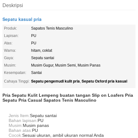
Deskripsi
Sepatu kasual pria
Produk:
Sapatos Tenis Masculino
Lapisan:
PU
Atas:
PU
Warna:
hitam, coklat
Gaya:
Sepatu santai
Musim:
Musim Gugur, Musim Semi, Musim Panas
Kesempatan:
Santai
Sepatu pengemudi kulit pria
Sepatu Oxford pria kasual
Cahaya Tinggi:
,
Pria Sepatu Kulit Lempeng buatan tangan Slip on Loafers Pria
Sepatu Pria Casual Sapatos Tenis Masculino
Jenis Item:
Sepatu santai
Bahan lapisan:
PU
Musim:
Musim panas
Bahan atas:
PU
Cocok:
Sesuai ukuran, ambil ukuran normal Anda